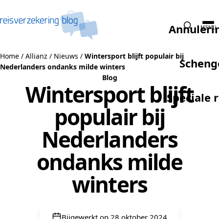
Naar de inhoud
Annuleri
MENU
Home
/
Allianz
/
Nieuws
/
Wintersport blijft populair bij
Scheng
Nederlanders ondanks milde winters
Blog
Wintersport blijft
Speciale 
populair bij
Nederlanders
ondanks milde
winters
Bijgewerkt op 28 oktober 2024