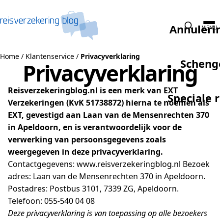
Naar de inhoud
Annuleri
MENU
Home
/
Klantenservice
/
Privacyverklaring
Scheng
Privacyverklaring
Reisverzekeringblog.nl is een merk van EXT
Speciale 
Verzekeringen (KvK 51738872) hierna te noemen als
EXT, gevestigd aan Laan van de Mensenrechten 370
in Apeldoorn, en is verantwoordelijk voor de
verwerking van persoonsgegevens zoals
weergegeven in deze privacyverklaring.
Contactgegevens: www.reisverzekeringblog.nl Bezoek
adres: Laan van de Mensenrechten 370 in Apeldoorn.
Postadres: Postbus 3101, 7339 ZG, Apeldoorn.
Telefoon: 055-540 04 08
Deze privacyverklaring is van toepassing op alle bezoekers