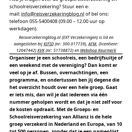
schoolreisverzekering? Stuur een e-
mail:
info@reisverzekeringblog.nl
of bel ons:
telefoon 055-5400408 (09.00 – 12.00 uur op
werkdagen).
Reisverzekeringblog.nl (EXT Verzekeringen) is lid en
aangesloten bij
KIFID
(nr: 300.017739),
AFM
, (licentienr:
12047442)
KVK
(nr: 51738872) en
Webshop Keurmerk
Organiseer je een schoolreis, een bedrijfsuitje of
een weekend met de vereniging? Dan komt er
veel op je af. Bussen, overnachtingen, een
programma, en ondertussen ben jij degene die
het overzicht houdt over een hele groep. Gaat
er iets mis, dan wil je dat iedereen via één
nummer geholpen wordt en dat je niet zelf voor
de kosten opdraait. Met de Groeps- en
Schoolreisverzekering van Allianz is de hele
groep verzekerd in Nederland en Europa, van 10
tot 500 personen, zonder dat je een namenlijst