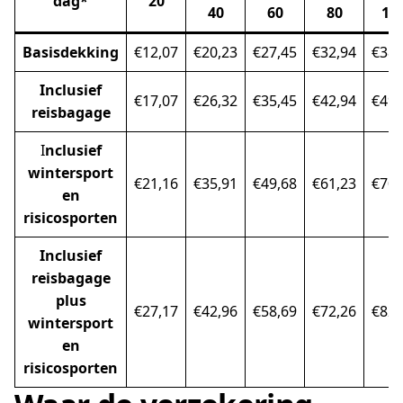
dag*
20
40
60
80
10
Basisdekking
€12,07
€20,23
€27,45
€32,94
€38,
Inclusief
€17,07
€26,32
€35,45
€42,94
€49,
reisbagage
I
nclusief
wintersport
€21,16
€35,91
€49,68
€61,23
€70,
en
risicosporten
Inclusief
reisbagage
plus
€27,17
€42,96
€58,69
€72,26
€82,
wintersport
en
risicosporten