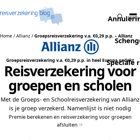
Naar de inhoud
Annuleri
MENU
Home
/
Allianz
/
Groepsreisverzekering v.a. €0,29 p.p. – Allianz
Scheng
Groepsreisverzekering v.a. €0,29 p.p. in heel Europa gedekt
Speciale 
Reisverzekering voor
groepen en scholen
Met de Groeps- en Schoolreisverzekering van Allianz
is je groep verzekerd. Namenlijst is niet nodig
Premie berekenen en reisverzekering voor groepen
afsluiten ☞