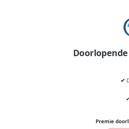
Doorlopende 
✔
D
✔
Premie doorl