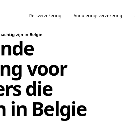
Reisverzekering
Annuleringsverzekering
chtig zijn in Belgie
ende
ing voor
rs die
 in Belgie