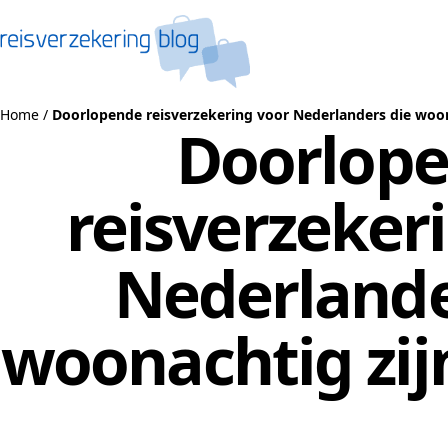
Naar de inhoud
Home
/
Doorlopende reisverzekering voor Nederlanders die woona
Doorlop
reisverzeker
Nederlande
woonachtig zijn