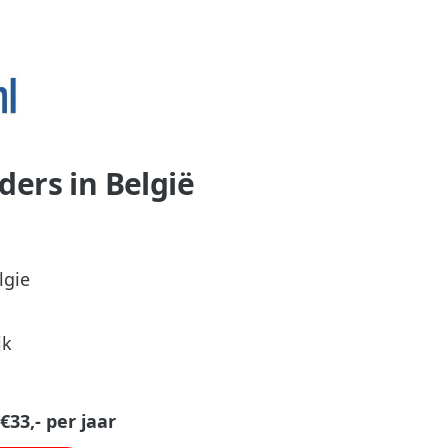
ers in België
lgie
jk
33,- per jaar