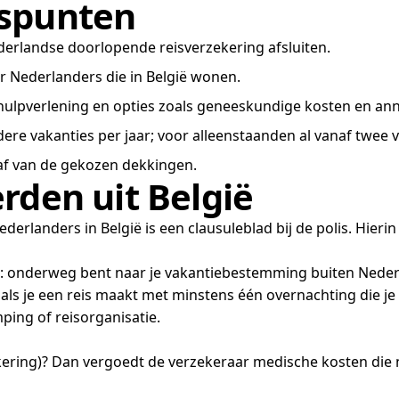
tspunten
derlandse doorlopende reisverzekering afsluiten.
oor Nederlanders die in België wonen.
t hulpverlening en opties zoals geneeskundige kosten en an
ere vakanties per jaar; voor alleenstaanden al vanaf twee v
 af van de gekozen dekkingen.
rden uit België
rlanders in België is een clausuleblad bij de polis. Hierin
s je: onderweg bent naar je vakantiebestemming buiten Neder
 als je een reis maakt met minstens één overnachting die je
ping of reisorganisatie.
ering)? Dan vergoedt de verzekeraar medische kosten die ni