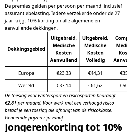
De premies gelden per persoon per maand, inclusief
assurantiebelasting. Iedere verzekerde onder de 27
jaar krijgt 10% korting op alle algemene en
aanvullende dekkingen.
Uitgebreid,
Uitgebreid,
Comple
Medische
Medische
Medis
Dekkingsgebied
Kosten
Kosten
Kost
Aanvullend
Volledig
Aanvul
Europa
€23,33
€44,31
€35,7
Wereld
€37,14
€61,62
€50,0
De toeslag voor wintersport en risicosporten bedraagt
€2,81 per maand. Voor werk met een verhoogd risico
betaal je een toeslag die afhangt van de risicoklasse.
Genoemde prijzen zijn vanaf.
Jongerenkorting tot 10%