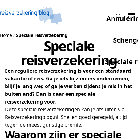
Naar de inhoud
Annuleri
MENU
Home
/
Speciale reisverzekering
Scheng
Speciale
reisverzekering
Speciale 
Een reguliere reisverzekering is voor een standaard
vakantie of reis. Ga je iets bijzonders ondernemen,
blijf je lang weg of ga je werken tijdens je reis in het
buitenland? Dan is daar een speciale
reisverzekering voor.
Deze speciale reisverzekeringen kan je afsluiten via
Reisverzekeringblog.nl. Snel en goed geregeld, altijd
tegen de meest gunstige premie.
Waarom zijn er speciale