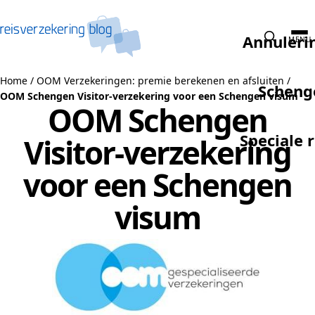
Naar de inhoud
Annuleri
MENU
Home
/
OOM Verzekeringen: premie berekenen en afsluiten
/
Scheng
OOM Schengen Visitor-verzekering voor een Schengen visum
OOM Schengen
Speciale 
Visitor-verzekering
voor een Schengen
visum