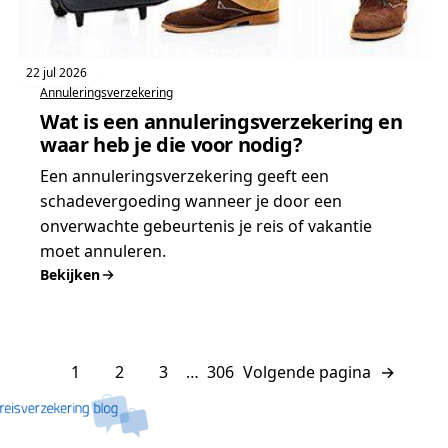
22 jul 2026
Annuleringsverzekering
Wat is een annuleringsverzekering en
waar heb je die voor nodig?
Een annuleringsverzekering geeft een
schadevergoeding wanneer je door een
onverwachte gebeurtenis je reis of vakantie
moet annuleren.
Bekijken
:
Wat
is
een
1
2
3
…
306
Volgende pagina
→
annuleringsverzekering
en
waar
heb