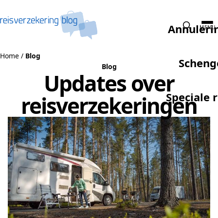
Naar de inhoud
Annuleri
MENU
Home
/
Blog
Scheng
Blog
Updates over
Speciale 
reisverzekeringen