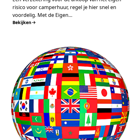
risico voor camperhuur, regel je hier snel en
voordelig. Met de Eigen…
Bekijken
:
Verzekering
voor
afkoop
eigen
risico
en
borg
van
huurcamper