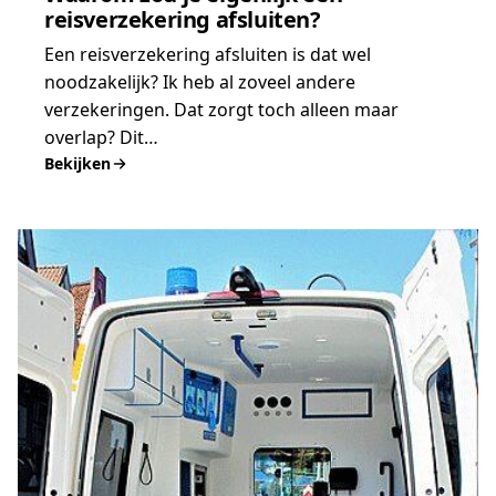
reisverzekering afsluiten?
Een reisverzekering afsluiten is dat wel
noodzakelijk? Ik heb al zoveel andere
verzekeringen. Dat zorgt toch alleen maar
overlap? Dit…
Bekijken
:
Waarom
zou
je
eigenlijk
een
reisverzekering
afsluiten?