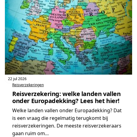
Allianz
v.a.
€2,48
per
dag
22 jul 2026
Reisverzekeringen
Reisverzekering: welke landen vallen
onder Europadekking? Lees het hier!
Welke landen vallen onder Europadekking? Dat
is een vraag die regelmatig terugkomt bij
reisverzekeringen. De meeste reisverzekeraars
gaan ruim om…