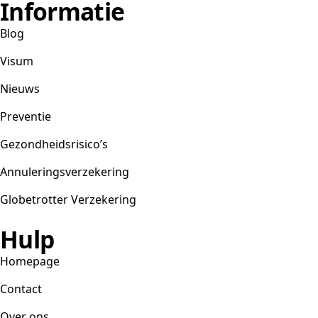
Informatie
je
die
Blog
voor
nodig?
Visum
Nieuws
Preventie
Gezondheidsrisico’s
Annuleringsverzekering
Globetrotter Verzekering
Hulp
Homepage
Contact
Over ons