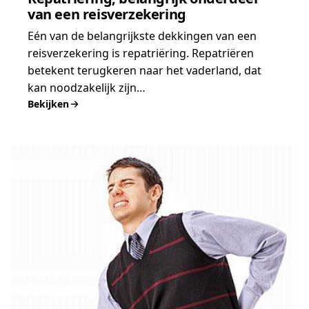
van een reisverzekering
Eén van de belangrijkste dekkingen van een
reisverzekering is repatriëring. Repatriëren
betekent terugkeren naar het vaderland, dat
kan noodzakelijk zijn…
Bekijken
:
Repatriëring,
belangrijk
onderdeel
van
een
reisverzekering