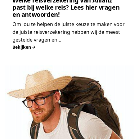
Welke reisverzekering van Allianz
past bij welke reis? Lees hier vragen
en antwoorden!
Om jou te helpen de juiste keuze te maken voor
de juiste reisverzekering hebben wij de meest
gestelde vragen en…
Bekijken
:
Welke
reisverzekering
van
Allianz
past
bij
welke
reis?
Lees
hier
vragen
en
antwoorden!