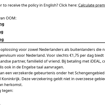
 to receive the policy in English? Click here:
Calculate prem
 van OOM:
ing
ng
ng
 oplossing voor zowel Nederlanders als buitenlanders die
genvisum voor Nederland. Voor slechts €1,75 per dag biedt
dse partner, familielid of vriend. Bij betaling met iDEAL, 
lis ook in de Engelse taal aanvragen.
e van een verzekerde gebeurtenis onder het Schengengebied v
 Koninkrijk. Deze verzekering geldt niet in overzeese gebi
van herkomst.
g tegen:
-