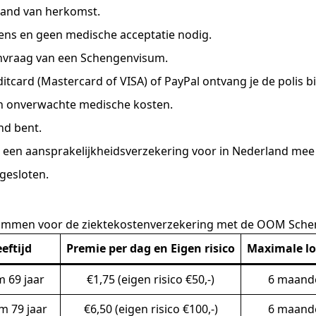
land van herkomst.
ens en geen medische acceptatie nodig.
anvraag van een Schengenvisum.
ditcard (Mastercard of VISA) of PayPal ontvang je de polis b
en onverwachte medische kosten.
and bent.
een aansprakelijkheidsverzekering voor in Nederland mee 
esloten.
kolommen voor de ziektekostenverzekering met de OOM Schen
eftijd
Premie per dag en Eigen risico
Maximale lo
m 69 jaar
€1,75 (eigen risico €50,-)
6 maand
/m 79 jaar
€6,50 (eigen risico €100,-)
6 maand