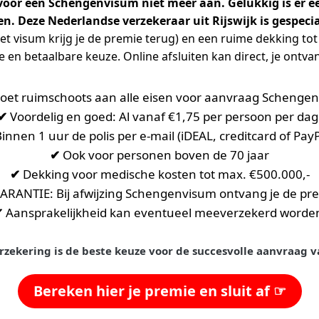
e voor een Schengenvisum niet meer aan. Gelukkig is er ee
. Deze Nederlandse verzekeraar uit Rijswijk is gespeci
het visum krijg je de premie terug) en een ruime dekking to
 en betaalbare keuze. Online afsluiten kan direct, je ontvan
oet ruimschoots aan alle eisen voor aanvraag Schenge
✔
Voordelig en goed: Al vanaf €1,75 per persoon per dag
innen 1 uur de polis per e-mail (iDEAL, creditcard of PayP
✔
Ook voor personen boven de 70 jaar
✔
Dekking voor medische kosten tot max. €500.000,-
ANTIE: Bij afwijzing Schengenvisum ontvang je de pre
✔
Aansprakelijkheid kan eventueel meeverzekerd worde
rzekering is de beste keuze voor de succesvolle aanvraag
Bereken hier je premie en sluit af ☞