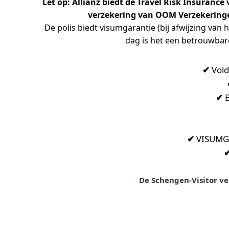
Let op: Allianz biedt de Travel Risk Insuranc
verzekering van OOM Verzekeringen
De polis biedt visumgarantie (bij afwijzing van 
dag is het een betrouwbare
✔
Vold
✔
B
✔
VISUMGAR
De Schengen-Visitor ve