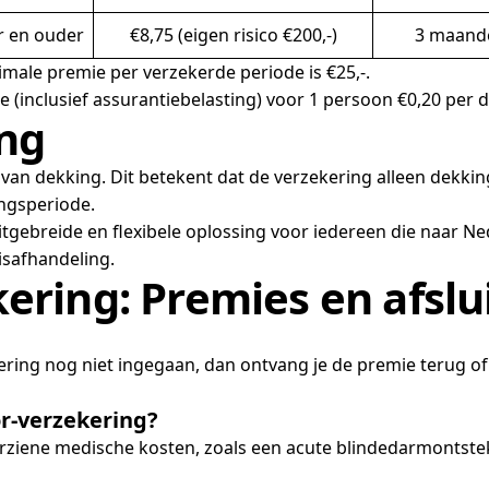
r en ouder
€8,75 (eigen risico €200,-)
3 maand
male premie per verzekerde periode is €25,-.
e (inclusief assurantiebelasting) voor 1 persoon €0,20 per 
ing
 van dekking. Dit betekent dat de verzekering alleen dekki
ingsperiode.
gebreide en flexibele oplossing voor iedereen die naar Ned
isafhandeling.
ering: Premies en afslu
ing nog niet ingegaan, dan ontvang je de premie terug of 
r-verzekering?
ziene medische kosten, zoals een acute blindedarmontste