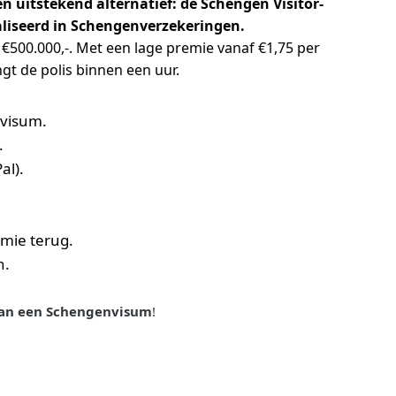
n uitstekend alternatief: de Schengen Visitor-
aliseerd in Schengenverzekeringen.
t €500.000,-. Met een lage premie vanaf €1,75 per
gt de polis binnen een uur.
nvisum.
.
al).
mie terug.
n.
 van een Schengenvisum
!