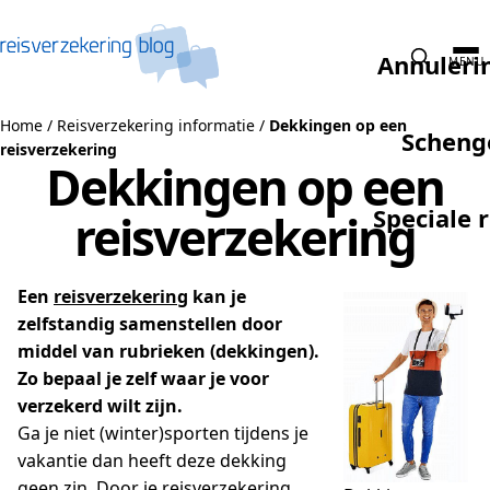
Naar de inhoud
Annuleri
MENU
Home
/
Reisverzekering informatie
/
Dekkingen op een
Scheng
reisverzekering
Dekkingen op een
Speciale 
reisverzekering
Een
reisverzekering
kan je
zelfstandig samenstellen door
middel van rubrieken (dekkingen).
Zo bepaal je zelf waar je voor
verzekerd wilt zijn.
Ga je niet (winter)sporten tijdens je
vakantie dan heeft deze dekking
geen zin. Door je reisverzekering