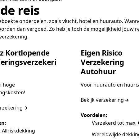
de reis
geboekte onderdelen, zoals vlucht, hotel en huurauto. Wanne
rden dan vergoed. Zo heb je toch de mogelijkheid jouw reis
verzekering.
nz Kortlopende
Eigen Risico
eringsverzekeri
Verzekering
Autohuur
m hoge
Voor huurauto en huurc
ngskosten!
Bekijk verzekering
erzekering
Voordelen:
en:
Verzekerd tot max. 
 Allriskdekking
Wereldwijde dekkin