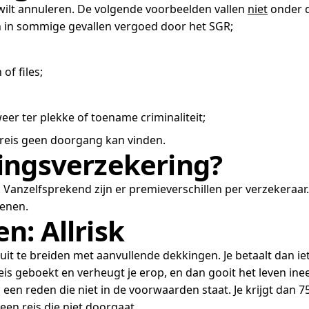
 wilt annuleren. De volgende voorbeelden vallen
niet
onder d
n in sommige gevallen vergoed door het SGR;
of files;
er ter plekke of toename criminaliteit;
reis geen doorgang kan vinden.
ingsverzekering?
 Vanzelfsprekend zijn er premieverschillen per verzekeraar.
kenen.
n: Allrisk
 uit te breiden met aanvullende dekkingen. Je betaalt dan 
eis geboekt en verheugt je erop, en dan gooit het leven inee
een reden die niet in de voorwaarden staat. Je krijgt dan 7
 een reis die niet doorgaat.