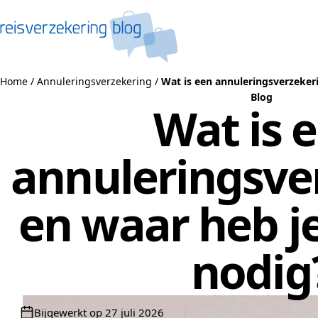
Naar de inhoud
Home
/
Annuleringsverzekering
/
Wat is een annuleringsverzeker
Blog
Wat is 
annuleringsve
en waar heb je
nodig
Bijgewerkt op 27 juli 2026