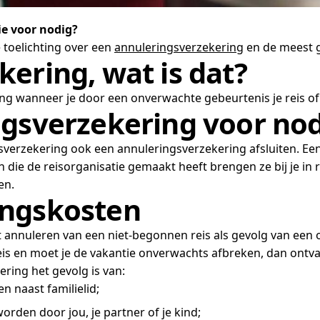
ie voor nodig?
 toelichting over een
annuleringsverzekering
en de meest g
ering, wat is dat?
g wanneer je door een onverwachte gebeurtenis je reis of
ngsverzekering voor nod
isverzekering ook een annuleringsverzekering afsluiten. Ee
die de reisorganisatie gemaakt heeft brengen ze bij je in 
en.
ingskosten
 annuleren van een niet-begonnen reis als gevolg van een 
reis en moet je de vakantie onverwachts afbreken, dan ontv
ring het gevolg is van:
en naast familielid;
den door jou, je partner of je kind;