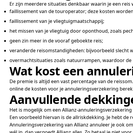
Er zijn meerdere situaties denkbaar waarin je een reis
faillissement van de touroperator; deze kosten worde
faillissement van je vliegtuigmaatschappij;
het missen van je vliegtuig door oponthoud, zoals pech 
geen zin meer in de vooraf geboekte reis;
veranderde reisomstandigheden: bijvoorbeeld slecht we
overmachtsituaties zoals natuurrampen, waardoor de 
Wat kost een annuler
De premie is altijd een vast percentage van de reissom.
online de kosten voor je annuleringsverzekering bere
Aanvullende dekkinge
Het is mogelijk om een Allianz-annuleringsverzekering
Een voorbeeld hiervan is de allriskdekking. Je hebt de r
Annuleringsverzekering van Allianz annuleer je ook om 
wél in, dan vergoedt Allianz alles. Zo betaal je niet voor