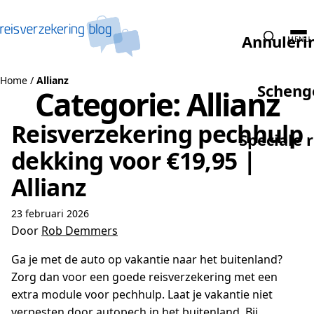
Naar de inhoud
Annuleri
MENU
Home
/
Allianz
Scheng
Categorie:
Allianz
Reisverzekering pechhulp
Speciale 
dekking voor €19,95 |
Allianz
23 februari 2026
Door
Rob Demmers
Ga je met de auto op vakantie naar het buitenland?
Zorg dan voor een goede reisverzekering met een
extra module voor pechhulp. Laat je vakantie niet
verpesten door autopech in het buitenland. Bij