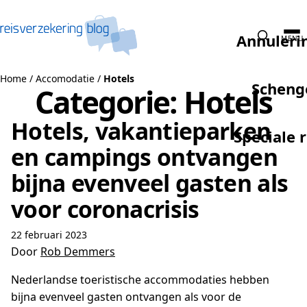
Naar de inhoud
Annuleri
MENU
Home
/
Accomodatie
/
Hotels
Scheng
Categorie:
Hotels
Hotels, vakantieparken
Speciale 
en campings ontvangen
bijna evenveel gasten als
voor coronacrisis
22 februari 2023
Door
Rob Demmers
Nederlandse toeristische accommodaties hebben
bijna evenveel gasten ontvangen als voor de