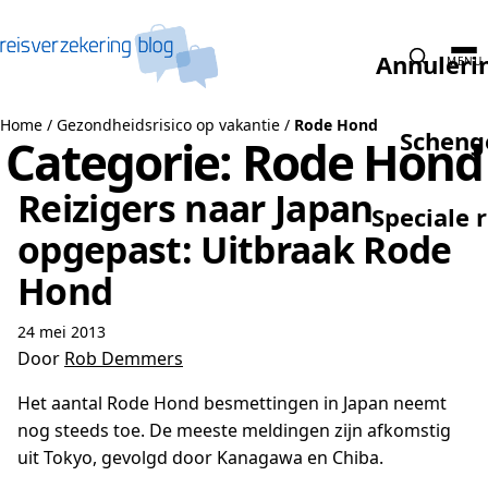
Naar de inhoud
Annuleri
MENU
Home
/
Gezondheidsrisico op vakantie
/
Rode Hond
Scheng
Categorie:
Rode Hond
Reizigers naar Japan
Speciale 
opgepast: Uitbraak Rode
Hond
24 mei 2013
Door
Rob Demmers
Het aantal Rode Hond besmettingen in Japan neemt
nog steeds toe. De meeste meldingen zijn afkomstig
uit Tokyo, gevolgd door Kanagawa en Chiba.