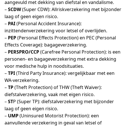
aangevuld met dekking van diefstal en vandalisme.
–
SCDW
(Super CDW): Allriskverzekering met bijzonder
laag of geen eigen risico.
–
PAI
(Personal Accident Insurance):
inzittendenverzekering voor letsel of overlijden.
–
PEP
(Personal Effects Protection) en PEC (Personal
Effects Coverage): bagageverzekering.
–
PERSPRO/CCP
(Carefree Personal Protection): is een
personen- en bagageverzekering met extra dekking
voor medische hulp in noodsituaties.
–
TPI
(Third Party Insurance): vergelijkbaar met een
WA-verzekering.
–
TP
(Theft Protection) of THW (Theft Waiver):
diefstalverzekering, vaak met eigen risico.
–
ST
P (Super TP): diefstalverzekering met bijzonder
laag of geen eigen risico.
–
UMP
(Uninsured Motorist Protection): een
aanvullende verzekering in geval van letsel of