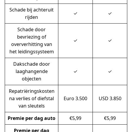
Schade bij achteruit
✓
✓
rijden
Schade door
bevriezing of
✓
✓
oververhitting van
het leidingssysteem
Daks­chade door
laaghangende
✓
✓
objecten
Repatriëringskosten
na verlies of diefstal
Euro 3.500
USD 3.850
van sleutels
Premie per dag auto
€5,99
€5,99
Premie per dag