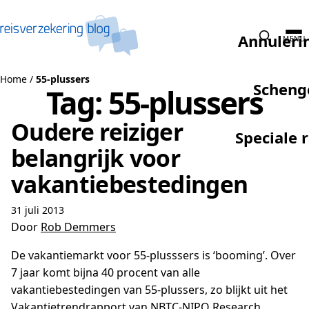
Naar de inhoud
Annuleri
MENU
Home
/
55-plussers
Scheng
Tag:
55-plussers
Oudere reiziger
Speciale 
belangrijk voor
vakantiebestedingen
31 juli 2013
Door
Rob Demmers
De vakantiemarkt voor 55-plusssers is ‘booming’. Over
7 jaar komt bijna 40 procent van alle
vakantiebestedingen van 55-plussers, zo blijkt uit het
Vakantietrendrapport van NBTC-NIPO Research.