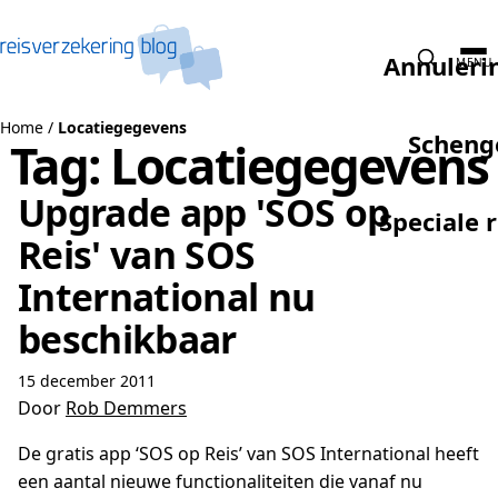
Naar de inhoud
Annuleri
MENU
Home
/
Locatiegegevens
Scheng
Tag:
Locatiegegevens
Upgrade app 'SOS op
Speciale 
Reis' van SOS
International nu
beschikbaar
15 december 2011
Door
Rob Demmers
De gratis app ‘SOS op Reis’ van SOS International heeft
een aantal nieuwe functionaliteiten die vanaf nu