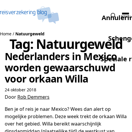
Naar de inhoud
Annuleri
MENU
Home
/
Natuurgeweld
Scheng
Tag:
Natuurgeweld
Nederlanders in Mexico
Speciale 
worden gewaarschuwd
voor orkaan Willa
24 oktober 2018
Door
Rob Demmers
Ben je of reis je naar Mexico? Wees dan alert op
mogelijke problemen. Deze week trekt de orkaan Willa
over het gebied. Willa bereikt waarschijnlijk
dinsdagmiddag (plaatselijke tijd) de westkust van