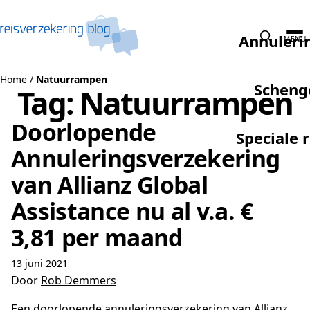
Naar de inhoud
Annuleri
MENU
Home
/
Natuurrampen
Scheng
Tag:
Natuurrampen
Doorlopende
Speciale 
Annuleringsverzekering
van Allianz Global
Assistance nu al v.a. €
3,81 per maand
13 juni 2021
Door
Rob Demmers
Een doorlopende annuleringsverzekering van Allianz