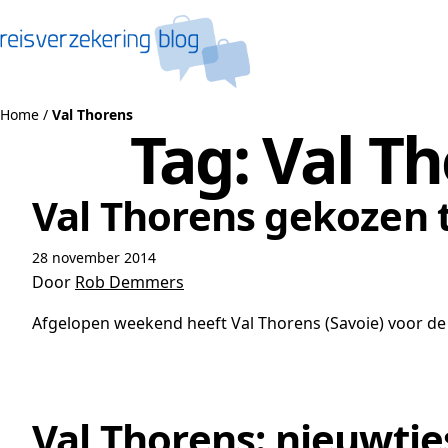
Naar de inhoud
Home
/
Val Thorens
Tag:
Val T
Val Thorens gekozen t
28 november 2014
Door
Rob Demmers
Afgelopen weekend heeft Val Thorens (Savoie) voor de t
Val Thorens: nieuwtje