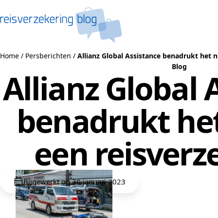
Naar de inhoud
Home
/
Persberichten
/
Allianz Global Assistance benadrukt het n
Blog
Allianz Global 
benadrukt het
een reisverz
Bijgewerkt op 30 januari 2023