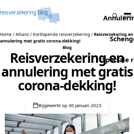
Naar de inhoud
Annuleri
MENU
Home
/
Allianz
/
Kortlopende reisverzekering
/
Reisverzekering en
Scheng
annulering met gratis corona-dekking!
Blog
Reisverzekering en
Speciale 
annulering met gratis
corona-dekking!
Bijgewerkt op 30 januari 2023