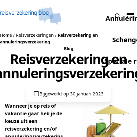
Naar de inhoud
Annuleri
MENU
Home
/
Reisverzekeringen
/
Reisverzekering en
Scheng
annuleringsverzekering
Blog
Reisverzekering en
Speciale 
annuleringsverzekerin
Bijgewerkt op 30 januari 2023
Wanneer je op reis of
vakantie gaat heb je de
keuze uit een
reisverzekering
en/of
annuleringsverzekering
.