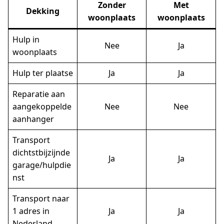
Zonder
Met
Dekking
woonplaats
woonplaats
Hulp in
Nee
Ja
woonplaats
Hulp ter plaatse
Ja
Ja
Reparatie aan
aangekoppelde
Nee
Nee
aanhanger
Transport
dichtstbijzijnde
Ja
Ja
garage/hulpdie
nst
Transport naar
1 adres in
Ja
Ja
Nederland