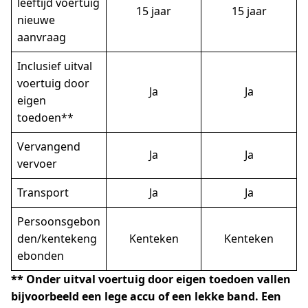
leeftijd voertuig
15 jaar
15 jaar
nieuwe
aanvraag
Inclusief uitval
voertuig door
Ja
Ja
eigen
toedoen**
Vervangend
Ja
Ja
vervoer
Transport
Ja
Ja
Persoonsgebon
den/kentekeng
Kenteken
Kenteken
ebonden
** Onder uitval voertuig door eigen toedoen vallen
bijvoorbeeld een lege accu of een lekke band. Een