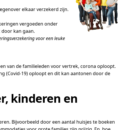
tegenover elkaar verzekerd zijn.
ekeringen vergoeden onder
et door kan gaan.
leringsverzekering voor een leuke
 een van de familieleden voor vertrek, corona oploopt.
ng (Covid-19) oploopt en dit kan aantonen door de
r, kinderen en
ieren. Bijvoorbeeld door een aantal huisjes te boeken
modaties voor grote families zijn prijzig. En, hoe