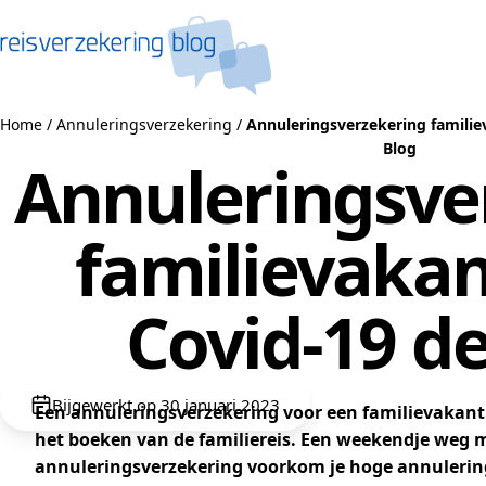
Naar de inhoud
Home
/
Annuleringsverzekering
/
Annuleringsverzekering familie
Blog
Annuleringsve
familievakan
Covid-19 d
Bijgewerkt op 30 januari 2023
Een annuleringsverzekering voor een familievakanti
het boeken van de familiereis. Een weekendje weg m
annuleringsverzekering voorkom je hoge annuleringsk