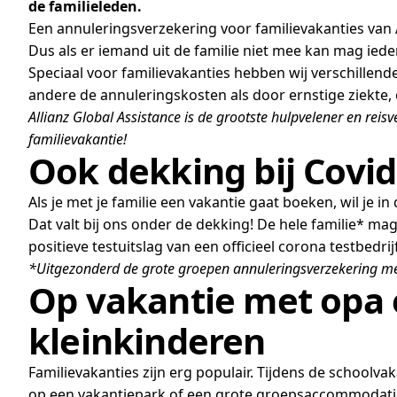
de familieleden.
Een annuleringsverzekering voor familievakanties van A
Dus als er iemand uit de familie niet mee kan mag iede
Speciaal voor familievakanties hebben wij verschillend
andere de annuleringskosten als door ernstige ziekte, on
Allianz Global Assistance is de grootste hulpvelener en rei
familievakantie!
Ook dekking bij Covid
Als je met je familie een vakantie gaat boeken, wil je 
Dat valt bij ons onder de dekking! De hele familie* m
positieve testuitslag van een officieel corona testbedrijf
*Uitgezonderd de grote groepen annuleringsverzekering me
Op vakantie met opa 
kleinkinderen
Familievakanties zijn erg populair. Tijdens de schoolva
op een vakantiepark of een grote groepsaccommodatie wa