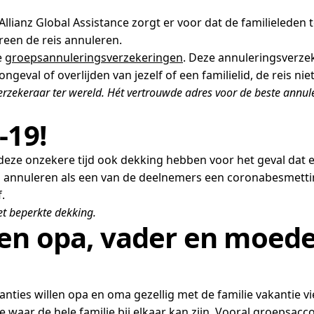
llianz Global Assistance zorgt er voor dat de familieleden 
reen de reis annuleren.
e
groepsannuleringsverzekeringen
. Deze annuleringsverz
geval of overlijden van jezelf of een familielid, de reis ni
sverzekeraar ter wereld. Hét vertrouwde adres voor de beste annu
-19!
in deze onzekere tijd ook dekking hebben voor het geval dat
ag annuleren als een van de deelnemers een coronabesmetti
.
t beperkte dekking.
en opa, vader en moede
kanties willen opa en oma gezellig met de familie vakantie v
ar de hele familie bij elkaar kan zijn. Vooral groepsaccom