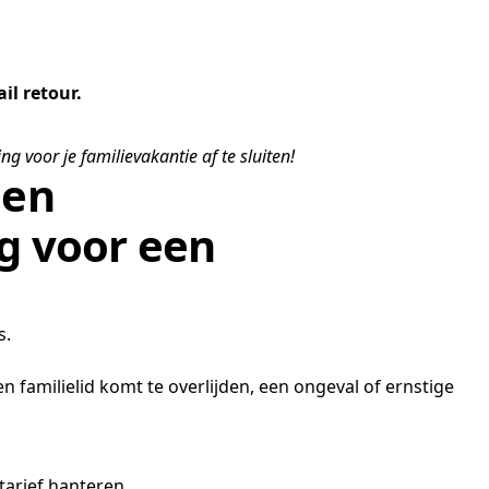
il retour.
g voor je familievakantie af te sluiten!
een
g voor een
s.
n familielid komt te overlijden, een ongeval of ernstige
tarief hanteren.