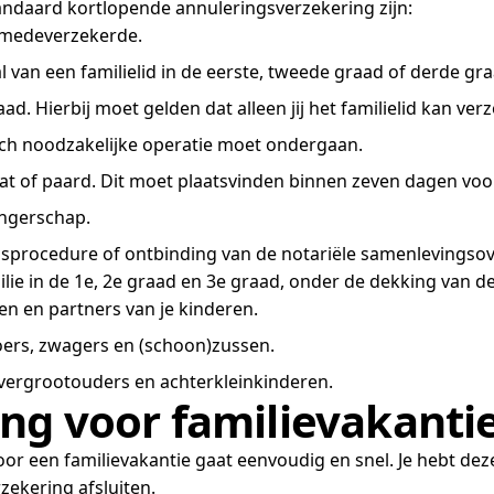
andaard kortlopende annuleringsverzekering zijn:
en medeverzekerde.
l van een familielid in de eerste, tweede graad of derde gra
ad. Hierbij moet gelden dat alleen jij het familielid kan ver
sch noodzakelijke operatie moet ondergaan.
kat of paard. Dit moet plaatsvinden binnen zeven dagen voor
angerschap.
ngsprocedure of ontbinding van de notariële samenlevings
amilie in de 1e, 2e graad en 3e graad, onder de dekking van 
en en partners van je kinderen.
oers, zwagers en (schoon)zussen.
overgrootouders en achterkleinkinderen.
g voor familievakantie
r een familievakantie gaat eenvoudig en snel. Je hebt dezel
ekering afsluiten.