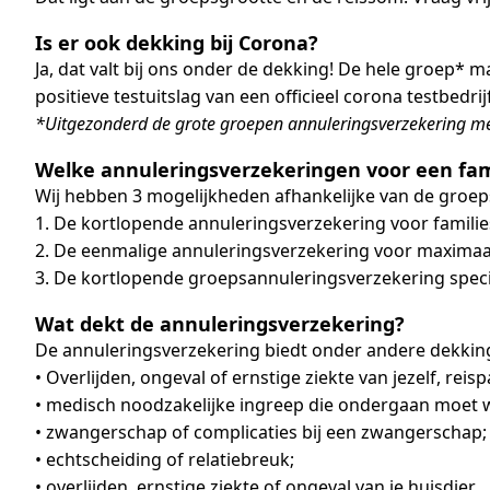
Is er ook dekking bij Corona?
Ja, dat valt bij ons onder de dekking! De hele groep*
positieve testuitslag van een officieel corona testbedrijf
*Uitgezonderd de grote groepen annuleringsverzekering me
Welke annuleringsverzekeringen voor een fami
Wij hebben 3 mogelijkheden afhankelijke van de groep
1. De kortlopende annuleringsverzekering voor familie
2. De eenmalige annuleringsverzekering voor maximaal
3. De kortlopende groepsannuleringsverzekering specia
Wat dekt de annuleringsverzekering?
De annuleringsverzekering biedt onder andere dekking 
• Overlijden, ongeval of ernstige ziekte van jezelf, reisp
• medisch noodzakelijke ingreep die ondergaan moet wo
• zwangerschap of complicaties bij een zwangerschap;
• echtscheiding of relatiebreuk;
• overlijden, ernstige ziekte of ongeval van je huisdier.