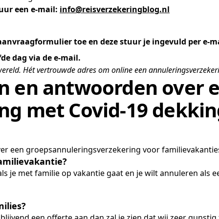
tuur een e-mail:
info@reisverzekeringblog.nl
 aanvraagformulier toe en deze stuur je ingevuld per e-ma
fde dag via de e-mail.
 wereld. Hét vertrouwde adres om online een annuleringsverzekerin
n en antwoorden over 
ng met Covid-19 dekkin
er een groepsannuleringsverzekering voor familievakantie
amilievakantie?
je met familie op vakantie gaat en je wilt annuleren als ee
ilies?
lijvend een offerte aan dan zal je zien dat wij zeer gunstig 