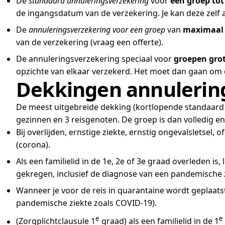
De
standaard annuleringsverzekering
voor
een groep tot
de ingangsdatum van de verzekering. Je kan deze zelf a
De
annuleringsverzekering voor een groep
van
maximaal 
van de verzekering (vraag een offerte).
De annuleringsverzekering speciaal voor
groepen grot
opzichte van elkaar verzekerd. Het moet dan gaan om ov
Dekkingen annulering
De meest uitgebreide dekking (kortlopende standaard a
gezinnen en 3 reisgenoten. De groep is dan volledig e
Bij overlijden, ernstige ziekte, ernstig ongevalsletse
(corona).
Als een familielid in de 1e, 2e of 3e graad overleden i
gekregen, inclusief de diagnose van een pandemische z
Wanneer je voor de reis in quarantaine wordt geplaats
pandemische ziekte zoals COVID-19).
e
e
(Zorgplichtclausule 1
graad) als een familielid in de 1