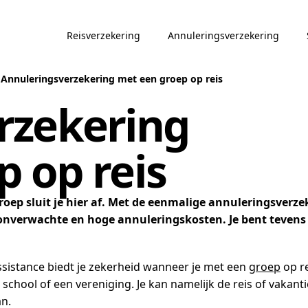
Reisverzekering
Annuleringsverzekering
/
Annuleringsverzekering met een groep op reis
rzekering
 op reis
oep sluit je hier af. Met de eenmalige annuleringsverze
 onverwachte en hoge annuleringskosten. Je bent teven
sistance biedt je zekerheid wanneer je met een
groep
op re
 school of een vereniging. Je kan namelijk de reis of vakant
an.