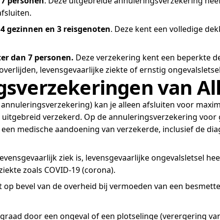
 7 personen
. Deze uitgebreide annuleringsverzekering heef
fsluiten.
4 gezinnen en 3 reisgenoten
. Deze kent een volledige de
er dan 7 personen.
Deze verzekering kent een beperkte de
erlijden, levensgevaarlijke ziekte of ernstig ongevalsletse
sverzekeringen van All
nnuleringsverzekering) kan je alleen afsluiten voor maxim
n uitgebreid verzekerd. Op de annuleringsverzekering voor
l, of een medische aandoening van verzekerde, inclusief de 
s, levensgevaarlijk ziek is, levensgevaarlijke ongevalsletsel
iekte zoals COVID-19 (corona).
t op bevel van de overheid bij vermoeden van een besmette
graad door een ongeval of een plotselinge (verergering va