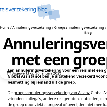
Naar de inhoud
Home
/
Annuleringsverzekering
/
Groepsannuleringsverzekering
Blog
Annuleringsve
met een groep
Een annuleringsverzekering voor een reis met een gr
Bijgewerkt op 30 januari 2023
Global Assistance ben je uitstekend verzekerd voor
besmetting
bij iemand uit de groep.
De
groepsannuleringsverzekering van Allianz
Global As
vrienden, collega’s, andere reisgenoten, clubleden, een
de groep door ziekte, ongeval of overlijden niet mee k