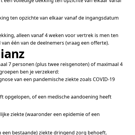
t een volledige dekking ten opzichte van elkaar vanaf
kking ten opzichte van elkaar vanaf de ingangsdatum
kking, alleen vanaf 4 weken voor vertrek is men ten
l van één van de deelnemers (vraag een offerte).
ianz
aal 7 personen (plus twee reisgenoten) of maximaal 4
 groepen ben je verzekerd:
diagnose van een pandemische ziekte zoals COVID-19
 heeft opgelopen, of een medische aandoening heeft
lijke ziekte (waaronder een epidemie of een
n een bestaande) ziekte dringend zorg behoeft.