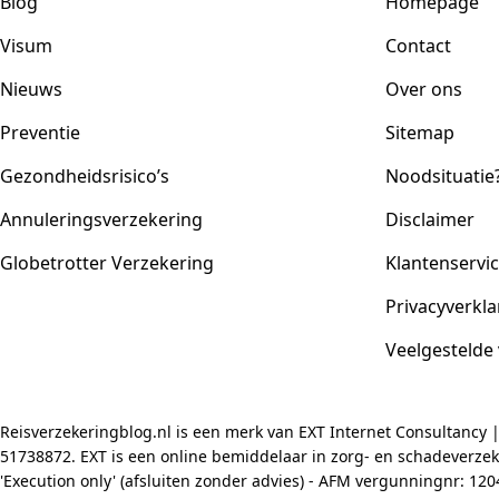
Blog
Homepage
Visum
Contact
Nieuws
Over ons
Preventie
Sitemap
Gezondheidsrisico’s
Noodsituatie
Annuleringsverzekering
Disclaimer
Globetrotter Verzekering
Klantenservi
Privacyverkla
Veelgestelde
Reisverzekeringblog.nl is een merk van EXT Internet Consultancy 
51738872. EXT is een online bemiddelaar in zorg- en schadeverzeke
'Execution only' (afsluiten zonder advies) - AFM vergunningnr: 1