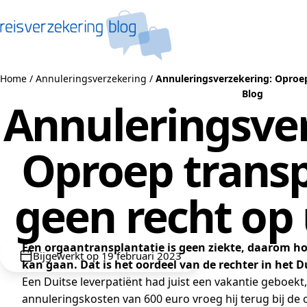
Naar de inhoud
Home
/
Annuleringsverzekering
/
Annuleringsverzekering: Oproep
Blog
Annuleringsver
Oproep transp
geen recht op 
Een orgaantransplantatie is geen ziekte, daarom ho
Bijgewerkt op 19 februari 2023
kan gaan. Dat is het oordeel van de rechter in het D
Een Duitse leverpatiënt had juist een vakantie geboe
annuleringskosten van 600 euro vroeg hij terug bij de 