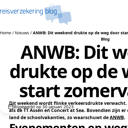
Naar de inhoud
Home
/
Nieuws
/
ANWB: Dit weekend drukte op de weg door sta
Blog
ANWB: Dit 
drukte op de 
start zomerv
Dit weekend wordt flinke verkeersdrukte verwacht
Bijgewerkt op 30 januari 2023
als de TT Assen en Concert at Sea. Bovendien zijn 
land de schoolvakanties, zo waarschuwt de
ANWB
.
Evenementen en we