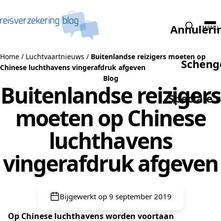
Naar de inhoud
Annuleri
MENU
Home
/
Luchtvaartnieuws
/
Buitenlandse reizigers moeten op
Scheng
Chinese luchthavens vingerafdruk afgeven
Blog
Buitenlandse reizigers
Speciale 
moeten op Chinese
luchthavens
vingerafdruk afgeven
Bijgewerkt op 9 september 2019
Op Chinese luchthavens worden voortaan