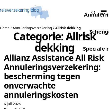
Naar de inhoud
Annuleri
MENU
Home
/
Annuleringsverzekering
/
Allrisk dekking
Scheng
Categorie:
Allrisk
dekking
Speciale 
Allianz Assistance All Risk
Annuleringsverzekering:
bescherming tegen
onverwachte
annuleringskosten
6 juli 2026