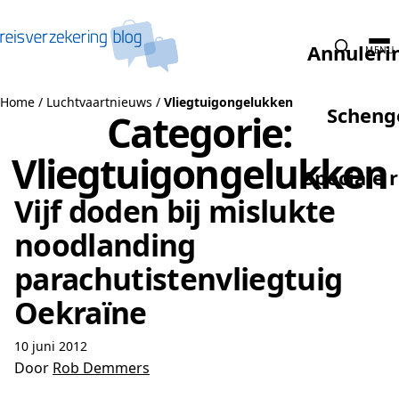
Naar de inhoud
Annuleri
MENU
Home
/
Luchtvaartnieuws
/
Vliegtuigongelukken
Scheng
Categorie:
Vliegtuigongelukken
Speciale 
Vijf doden bij mislukte
noodlanding
parachutistenvliegtuig
Oekraïne
10 juni 2012
Door
Rob Demmers