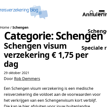
Naar de inhoud
Annuleri
MENU
Home
/
Schengen
Scheng
Categorie:
Schengen
Schengen visum
Speciale 
verzekering € 1,75 per
dag
29 oktober 2021
Door
Rob Demmers
Een Schengen visum verzekering is een medische
reisverzekering die voldoet aan de voorwaarden voor
het verkrijgen van een Schengenvisum kort verblijf.
Die kan je hier afsluiten voor jouw buitenlandse