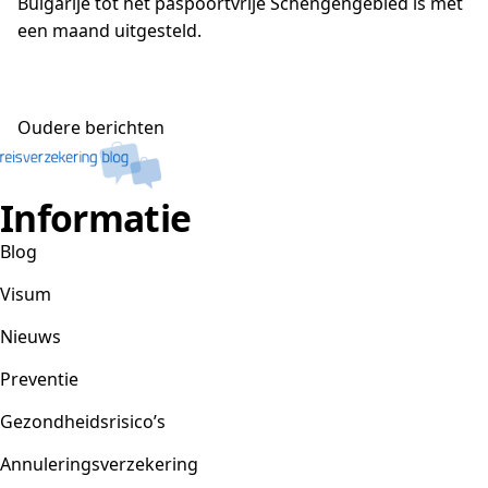
Bulgarije tot het paspoortvrije Schengengebied is met
een maand uitgesteld.
Berichtennavigatie
Oudere berichten
Informatie
Blog
Visum
Nieuws
Preventie
Gezondheidsrisico’s
Annuleringsverzekering