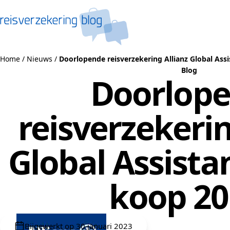
Naar de inhoud
Home
/
Nieuws
/
Doorlopende reisverzekering Allianz Global Assi
Blog
Doorlop
reisverzekerin
Global Assista
koop 20
Bijgewerkt op 30 januari 2023