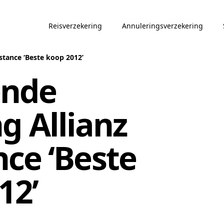
Reisverzekering
Annuleringsverzekering
stance ‘Beste koop 2012’
ende
g Allianz
nce ‘Beste
12’