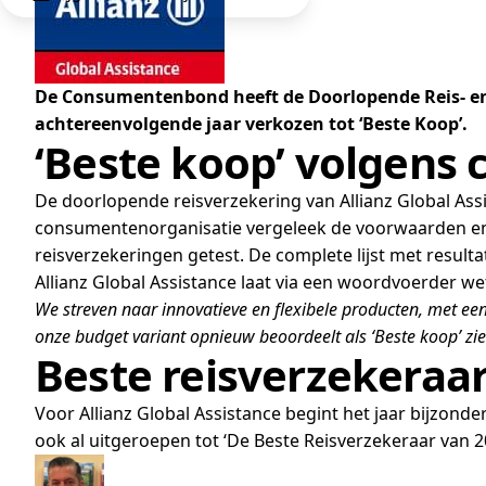
De Consumentenbond heeft de Doorlopende Reis- en
achtereenvolgende jaar verkozen tot ‘Beste Koop’.
‘Beste koop’ volgen
De doorlopende reisverzekering van Allianz Global As
consumentenorganisatie vergeleek de voorwaarden en pr
reisverzekeringen getest. De complete lijst met resul
Allianz Global Assistance laat via een woordvoerder we
We streven naar innovatieve en flexibele producten, met ee
onze budget variant opnieuw beoordeelt als ‘Beste koop’ zien 
Beste reisverzekeraa
Voor Allianz Global Assistance begint het jaar bijzon
ook al uitgeroepen tot ‘De Beste Reisverzekeraar van 2