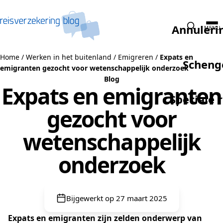
Naar de inhoud
Annuleri
MENU
Home
/
Werken in het buitenland
/
Emigreren
/
Expats en
Scheng
emigranten gezocht voor wetenschappelijk onderzoek
Blog
Expats en emigranten
Speciale 
gezocht voor
wetenschappelijk
onderzoek
Bijgewerkt op 27 maart 2025
Expats en emigranten zijn zelden onderwerp van