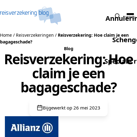
Naar de inhoud
Annuleri
MENU
Home
/
Reisverzekeringen
/
Reisverzekering: Hoe claim je een
Scheng
bagageschade?
Blog
Reisverzekering: Hoe
Speciale 
claim je een
bagageschade?
Bijgewerkt op 26 mei 2023