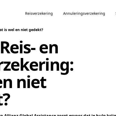
Reisverzekering
Annuleringsverzekering
t is wel en niet gedekt?
Reis- en
zekering:
en niet
t?
an
Allianz Global Assistance
zorgt ervoor dat je hulp krijg