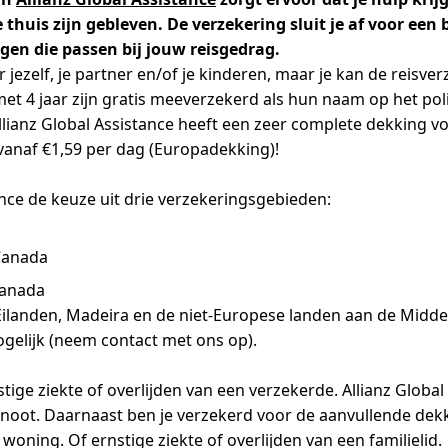
e thuis zijn gebleven. De verzekering sluit je af voor een
gen die passen bij jouw reisgedrag.
 jezelf, je partner en/of je kinderen, maar je kan de reisve
et 4 jaar zijn gratis meeverzekerd als hun naam op het poli
lianz Global Assistance heeft een zeer complete dekking vo
 vanaf €1,59 per dag (Europadekking)!
tance de keuze uit drie verzekeringsgebieden:
Canada
Canada
ilanden, Madeira en de niet-Europese landen aan de Midde
gelijk (neem contact met ons op).
stige ziekte of overlijden van een verzekerde. Allianz Globa
genoot. Daarnaast ben je verzekerd voor de aanvullende dekki
 woning. Of ernstige ziekte of overlijden van een familielid.