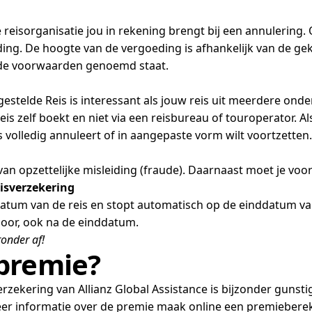
eisorganisatie jou in rekening brengt bij een annulering. O
ding. De hoogte van de vergoeding is afhankelijk van de ge
n de voorwaarden genoemd staat.
stelde Reis is interessant als jouw reis uit meerdere onder
reis zelf boekt en niet via een reisbureau of touroperator. A
s volledig annuleert of in aangepaste vorm wilt voortzetten.
s van opzettelijke misleiding (fraude). Daarnaast moet je voor
eisverzekering
um van de reis en stopt automatisch op de einddatum van je 
door, ook na de einddatum.
ronder af!
premie?
zekering van Allianz Global Assistance is bijzonder gunstig
eer informatie over de premie maak online een premieberek