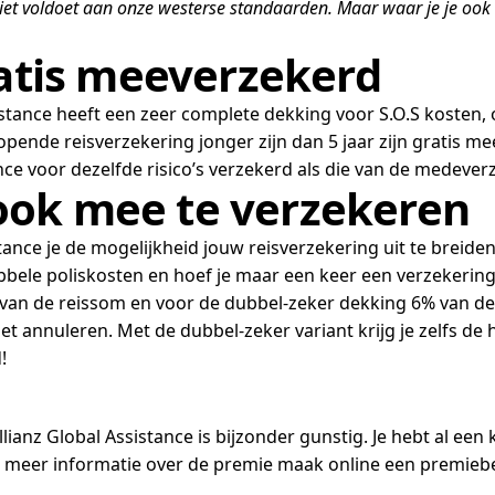
iet voldoet aan onze westerse standaarden. Maar waar je je ook b
ratis meeverzekerd
stance heeft een zeer complete dekking voor S.O.S kosten, 
ende reisverzekering jonger zijn dan 5 jaar zijn gratis me
nce voor dezelfde risico’s verzekerd als die van de medeve
ook mee te verzekeren
stance je de mogelijkheid jouw reisverzekering uit te breid
bele poliskosten en hoef je maar een keer een verzekering af
% van de reissom en voor de dubbel-zeker dekking 6% van de
moet annuleren. Met de dubbel-zeker variant krijg je zelfs d
!
anz Global Assistance is bijzonder gunstig. Je hebt al een 
r meer informatie over de premie maak online een premiebe