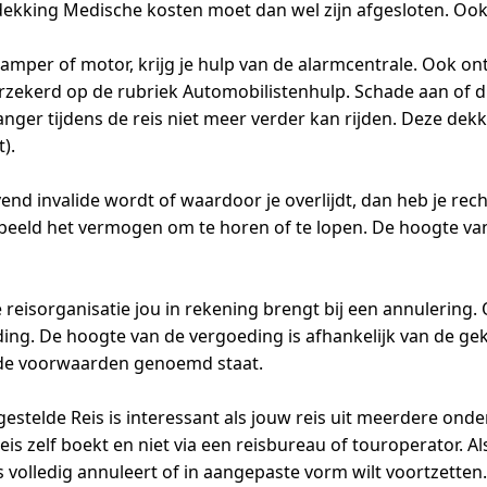
 dekking Medische kosten moet dan wel zijn afgesloten. Ook
 camper of motor, krijg je hulp van de alarmcentrale. Ook 
rzekerd op de rubriek Automobilistenhulp. Schade aan of die
er tijdens de reis niet meer verder kan rijden. Deze dekki
).
ijvend invalide wordt of waardoor je overlijdt, dan heb je rec
orbeeld het vermogen om te horen of te lopen. De hoogte van 
eisorganisatie jou in rekening brengt bij een annulering. O
ding. De hoogte van de vergoeding is afhankelijk van de ge
n de voorwaarden genoemd staat.
stelde Reis is interessant als jouw reis uit meerdere onder
reis zelf boekt en niet via een reisbureau of touroperator. A
s volledig annuleert of in aangepaste vorm wilt voortzetten.