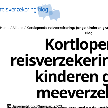
Naar de inhoud
Home
/
Allianz
/
Kortlopende reisverzekering: Jonge kinderen gr
Blog
Kortlop
reisverzekeri
kinderen g
meeverze
Bijgewerkt op 30 januari 2023
Jonge kinderen zijn gratis meeverzekerd op de
kortl