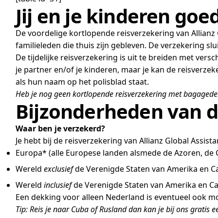
Jij en je kinderen goe
De voordelige kortlopende reisverzekering van Allianz Gl
familieleden die thuis zijn gebleven. De verzekering slu
De tijdelijke reisverzekering is uit te breiden met vers
je partner en/of je kinderen, maar je kan de reisverzek
als hun naam op het polisblad staat.
Heb je nog geen kortlopende reisverzekering met bagagedekk
Bijzonderheden van d
Waar ben je verzekerd?
Je hebt bij de reisverzekering van Allianz Global Assis
Europa* (alle Europese landen alsmede de Azoren, de 
Wereld
exclusief
de Verenigde Staten van Amerika en C
Wereld
inclusief
de Verenigde Staten van Amerika en C
Een dekking voor alleen Nederland is eventueel ook mo
Tip: Reis je naar Cuba of Rusland dan kan je bij ons gratis