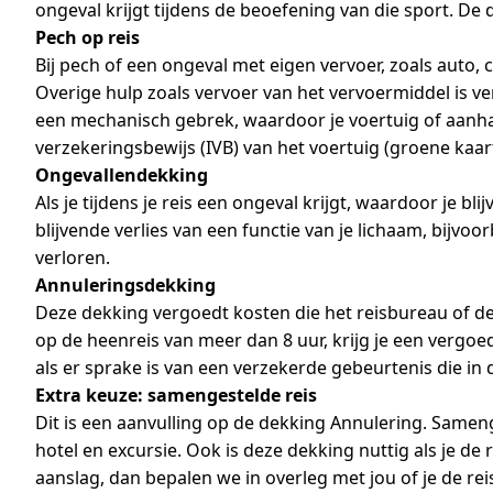
ongeval krijgt tijdens de beoefening van die sport. De
Pech op reis
Bij pech of een ongeval met eigen vervoer, zoals auto,
Overige hulp zoals vervoer van het vervoermiddel is ve
een mechanisch gebrek, waardoor je voertuig of aanhang
verzekeringsbewijs (IVB) van het voertuig (groene kaart
Ongevallendekking
Als je tijdens je reis een ongeval krijgt, waardoor je bl
blijvende verlies van een functie van je lichaam, bijvo
verloren.
Annuleringsdekking
Deze dekking vergoedt kosten die het reisbureau of de r
op de heenreis van meer dan 8 uur, krijg je een vergoe
als er sprake is van een verzekerde gebeurtenis die i
Extra keuze: samengestelde reis
Dit is een aanvulling op de dekking Annulering. Samenge
hotel en excursie. Ook is deze dekking nuttig als je de 
aanslag, dan bepalen we in overleg met jou of je de rei