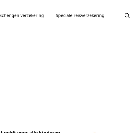
Schengen verzekering
Speciale reisverzekering
t geldt voor alle
kinderen