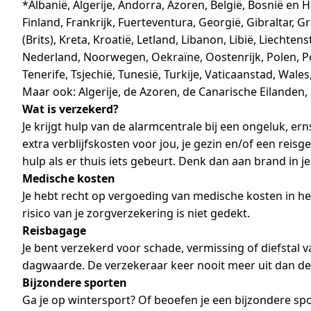
*Albanië, Algerije, Andorra, Azoren, België, Bosnië en 
Finland, Frankrijk, Fuerteventura, Georgië, Gibraltar, Gr
(Brits), Kreta, Kroatië, Letland, Libanon, Libië, Liec
Nederland, Noorwegen, Oekraïne, Oostenrijk, Polen, Por
Tenerife, Tsjechië, Tunesië, Turkije, Vaticaanstad, Wal
Maar ook: Algerije, de Azoren, de Canarische Eilanden, Eg
Wat is verzekerd?
Je krijgt hulp van de alarmcentrale bij een ongeluk, ern
extra verblijfskosten voor jou, je gezin en/of een reis
hulp als er thuis iets gebeurt. Denk dan aan brand in je
Medische kosten
Je hebt recht op vergoeding van medische kosten in het 
risico van je zorgverzekering is niet gedekt.
Reisbagage
Je bent verzekerd voor schade, vermissing of diefstal
dagwaarde. De verzekeraar keer nooit meer uit dan d
Bijzondere sporten
Ga je op wintersport? Of beoefen je een bijzondere spo