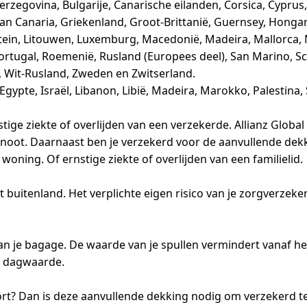
Herzegovina, Bulgarije, Canarische eilanden, Corsica, Cypru
an Canaria, Griekenland, Groot-Brittanië, Guernsey, Hongarije,
htenstein, Litouwen, Luxemburg, Macedonië, Madeira, Mallor
tugal, Roemenië, Rusland (Europees deel), San Marino, Schot
es, Wit-Rusland, Zweden en Zwitserland.
ypte, Israël, Libanon, Libië, Madeira, Marokko, Palestina, S
stige ziekte of overlijden van een verzekerde. Allianz Globa
genoot. Daarnaast ben je verzekerd voor de aanvullende dekki
 woning. Of ernstige ziekte of overlijden van een familielid.
buitenland. Het verplichte eigen risico van je zorgverzeker
 van je bagage. De waarde van je spullen vermindert vanaf
e dagwaarde.
rt? Dan is deze aanvullende dekking nodig om verzekerd te 