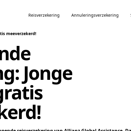
Reisverzekering
Annuleringsverzekering
atis meeverzekerd!
ende
ng: Jonge
ratis
kerd!
opende reisverzekering
van Allianz Global Assistance. Da