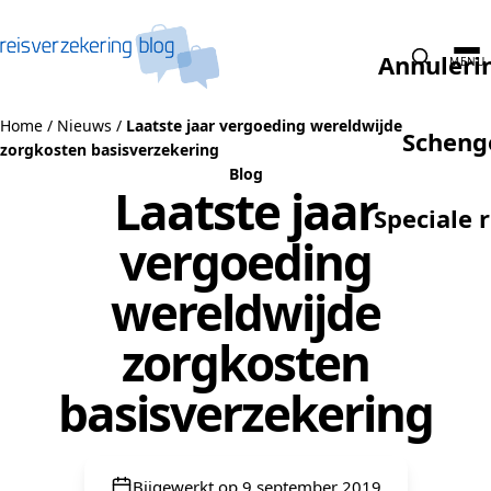
Naar de inhoud
Annuleri
MENU
Home
/
Nieuws
/
Laatste jaar vergoeding wereldwijde
Scheng
zorgkosten basisverzekering
Blog
Laatste jaar
Speciale 
vergoeding
wereldwijde
zorgkosten
basisverzekering
Bijgewerkt op 9 september 2019