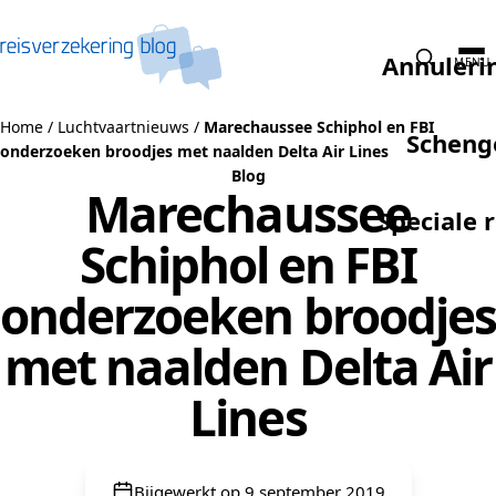
Naar de inhoud
Annuleri
MENU
Home
/
Luchtvaartnieuws
/
Marechaussee Schiphol en FBI
Scheng
onderzoeken broodjes met naalden Delta Air Lines
Blog
Marechaussee
Speciale 
Schiphol en FBI
onderzoeken broodjes
met naalden Delta Air
Lines
Bijgewerkt op 9 september 2019