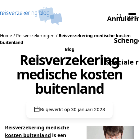
Naar de inhoud
Annuleri
MENU
Home
/
Reisverzekeringen
/
Reisverzekering medische kosten
Scheng
buitenland
Blog
Reisverzekering
Speciale 
medische kosten
buitenland
Bijgewerkt op 30 januari 2023
Reisverzekering medische
kosten buitenland
is een