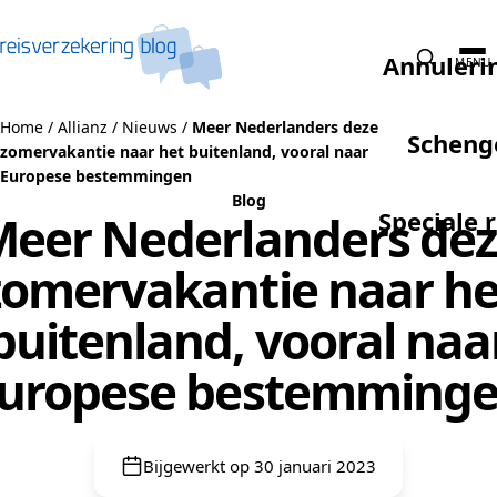
Naar de inhoud
Annuleri
MENU
Home
/
Allianz
/
Nieuws
/
Meer Nederlanders deze
Scheng
zomervakantie naar het buitenland, vooral naar
Europese bestemmingen
Blog
Speciale 
eer Nederlanders de
zomervakantie naar he
buitenland, vooral naa
uropese bestemming
Bijgewerkt op 30 januari 2023