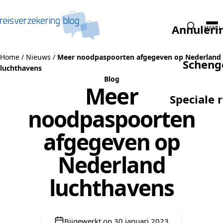
Naar de inhoud
Annuleri
MENU
Home
/
Nieuws
/
Meer noodpaspoorten afgegeven op Nederland
Scheng
luchthavens
Blog
Meer
Speciale 
noodpaspoorten
afgegeven op
Nederland
luchthavens
Bijgewerkt op 30 januari 2023