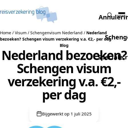
Naar de inhoud
Annuleri
MENU
Home
/
Visum
/
Schengenvisum Nederland
/
Nederland
Scheng
bezoeken? Schengen visum verzekering‎ v.a. €2,- per dag
Blog
Nederland bezoeken?
Speciale 
Schengen visum
verzekering‎ v.a. €2,-
per dag
Bijgewerkt op 1 juli 2025