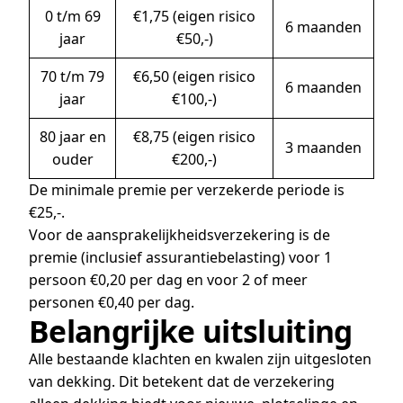
0 t/m 69
€1,75 (eigen risico
6 maanden
jaar
€50,-)
70 t/m 79
€6,50 (eigen risico
6 maanden
jaar
€100,-)
80 jaar en
€8,75 (eigen risico
3 maanden
ouder
€200,-)
De minimale premie per verzekerde periode is
€25,-.
Voor de aansprakelijkheidsverzekering is de
premie (inclusief assurantiebelasting) voor 1
persoon €0,20 per dag en voor 2 of meer
personen €0,40 per dag.
Belangrijke uitsluiting
Alle bestaande klachten en kwalen zijn uitgesloten
van dekking. Dit betekent dat de verzekering