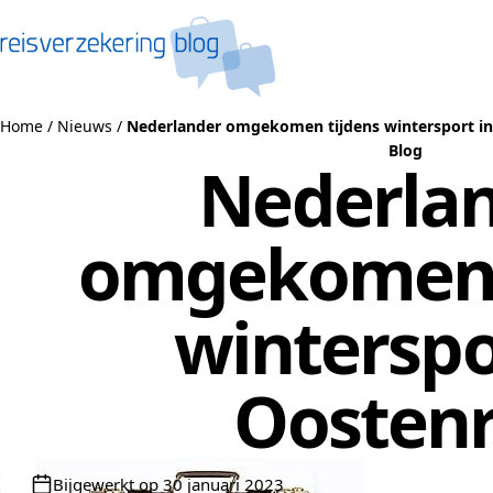
Naar de inhoud
Home
/
Nieuws
/
Nederlander omgekomen tijdens wintersport in
Blog
Nederla
omgekomen 
winterspo
Oostenr
Bijgewerkt op 30 januari 2023