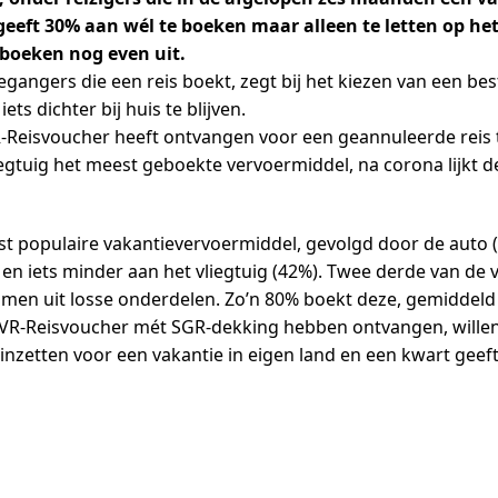
eeft 30% aan wél te boeken maar alleen te letten op h
 boeken nog even uit.
egangers die een reis boekt, zegt bij het kiezen van een 
ts dichter bij huis te blijven.
Reisvoucher heeft ontvangen voor een geannuleerde reis tij
vliegtuig het meest geboekte vervoermiddel, na corona lijk
eest populaire vakantievervoermiddel, gevolgd door de aut
en iets minder aan het vliegtuig (42%). Twee derde van de v
 samen uit losse onderdelen. Zo’n 80% boekt deze, gemiddeld
ANVR-Reisvoucher mét SGR-dekking hebben ontvangen, willen
inzetten voor een vakantie in eigen land en een kwart geef