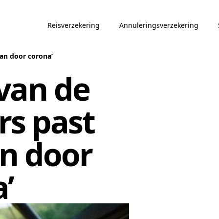
Reisverzekering
Annuleringsverzekering
an door corona’
van de
rs past
n door
’