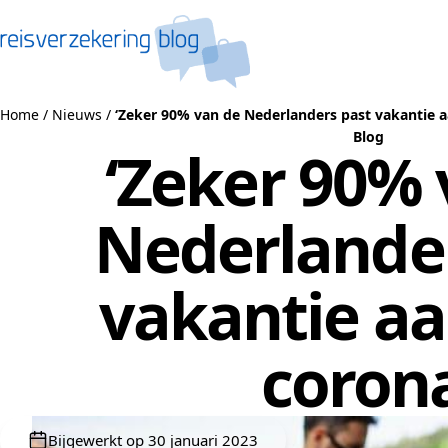
Naar de inhoud
Home
/
Nieuws
/
‘Zeker 90% van de Nederlanders past vakantie a
Blog
‘Zeker 90% 
Nederlande
vakantie aa
corona
Bijgewerkt op 30 januari 2023