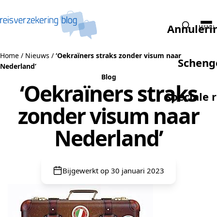
Naar de inhoud
Annuleri
MENU
Home
/
Nieuws
/
‘Oekraïners straks zonder visum naar
Scheng
Nederland’
Blog
‘Oekraïners straks
Speciale 
zonder visum naar
Nederland’
Bijgewerkt op 30 januari 2023