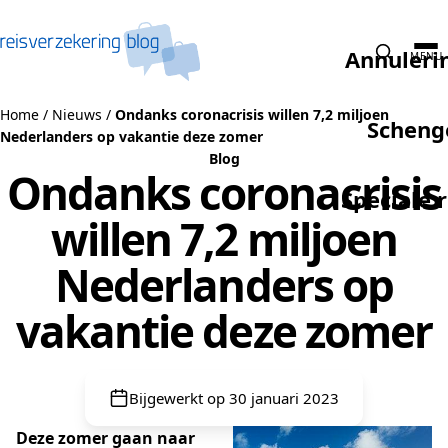
Naar de inhoud
Annuleri
MENU
Home
/
Nieuws
/
Ondanks coronacrisis willen 7,2 miljoen
Scheng
Nederlanders op vakantie deze zomer
Blog
Ondanks coronacrisis
Speciale 
willen 7,2 miljoen
Nederlanders op
vakantie deze zomer
Bijgewerkt op 30 januari 2023
Deze zomer gaan naar