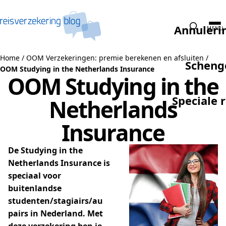
Naar de inhoud
Annuleri
MENU
Home
/
OOM Verzekeringen: premie berekenen en afsluiten
/
Scheng
OOM Studying in the Netherlands Insurance
OOM Studying in the
Speciale 
Netherlands
Insurance
De Studying in the
Netherlands Insurance is
speciaal voor
buitenlandse
studenten/stagiairs/au
pairs in Nederland. Met