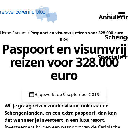
Naar de inhoud
Annuleri
MENU
Home
/
Visum
/
Paspoort en visumvrij reizen voor 328.000 euro
Scheng
Blog
Paspoort en visumvrij
Speciale 
reizen voor 328.000
euro
Bijgewerkt op 9 september 2019
Wil je graag reizen zonder visum, ook naar de
Schengenlanden, en een extra paspoort, dan kan
dat wanneer je investeert in een luxe resort.
Investeerders krijgen een paspoort van de Caribische