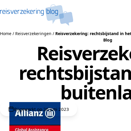
Naar de inhoud
Home
/
Reisverzekeringen
/
Reisverzekering: rechtsbijstand in he
Blog
Reisverzek
rechtsbijstan
buitenl
Bijgewerkt op 26 juni 2023