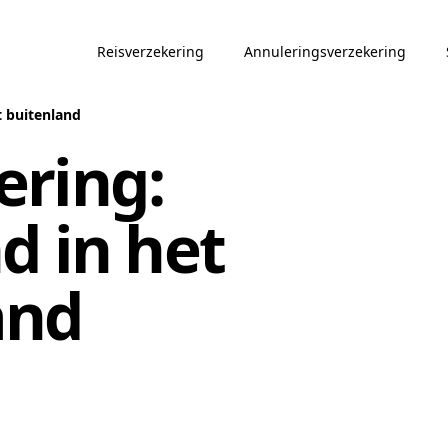
Reisverzekering
Annuleringsverzekering
t buitenland
ering:
d in het
and