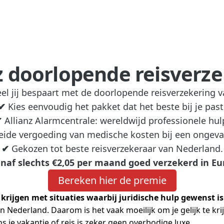
z doorlopende reisverz
eel jij bespaart met de doorlopende reisverzekering va
✔
Kies eenvoudig het pakket dat het beste bij je past
✔
Allianz Alarmcentrale: wereldwijd professionele hul
ide vergoeding van medische kosten bij een ongeval 
✔
Gekozen tot beste reisverzekeraar van Nederland.
anaf slechts €2,05 per maand goed verzekerd in Eu
Bereken hier de premie
krijgen met situaties waarbij juridische hulp gewenst is
n Nederland. Daarom is het vaak moeilijk om je gelijk te kri
s je vakantie of reis is zeker geen overbodige luxe.