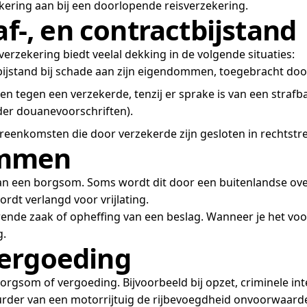
ekering aan bij een doorlopende reisverzekering.
af-, en contractbijstand
erzekering biedt veelal dekking in de volgende situaties:
ijstand bij schade aan zijn eigendommen, toegebracht door 
n tegen een verzekerde, tenzij er sprake is van een strafbaa
der douanevoorschriften).
vereenkomsten die door verzekerde zijn gesloten in rechtstr
ommen
an een borgsom. Soms wordt dit door een buitenlandse over
rdt verlangd voor vrijlating.
nde zaak of opheffing van een beslag. Wanneer je het voor
g.
vergoeding
rgsom of vergoeding. Bijvoorbeeld bij opzet, criminele inte
rder van een motorrijtuig de rijbevoegdheid onvoorwaardelijk 