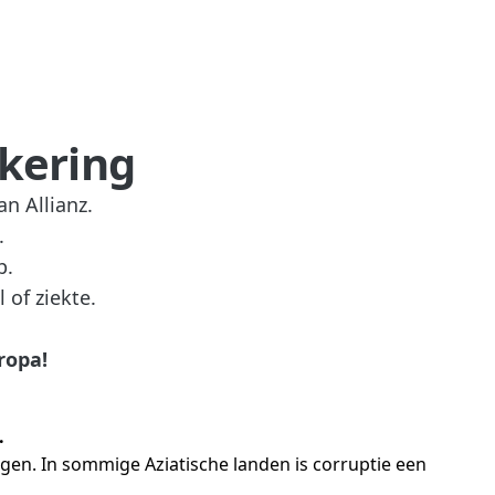
ekering
n Allianz.
.
p.
of ziekte.
ropa!
.
jgen. In sommige Aziatische landen is corruptie een